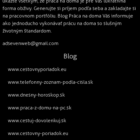
ukážte všetkým, že práca na doma je pre Vás lukratívna
forma obživy. Generujte si príjem podľa seba a zakladajte si
na pracovnom portfóliu. Blog Práca na doma Vás informuje
ako jednoducho vykonávať prácu na doma so slušným
životným štandardom.
adsevenweb@gmail.com
Blog
www.cestovnyporiadok.eu
www.telefonny-zoznam-podla-cisla.sk
www.dnesny-horoskop.sk
www.praca-z-domu-na-pc.sk
www.cestuj-dovolenkuj.sk
www.cestovny-poriadok.eu